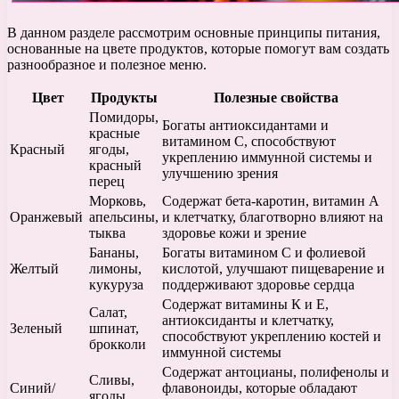
В данном разделе рассмотрим основные принципы питания,
основанные на цвете продуктов, которые помогут вам создать
разнообразное и полезное меню.
Цвет
Продукты
Полезные свойства
Помидоры,
Богаты антиоксидантами и
красные
витамином С, способствуют
Красный
ягоды,
укреплению иммунной системы и
красный
улучшению зрения
перец
Морковь,
Содержат бета-каротин, витамин А
Оранжевый
апельсины,
и клетчатку, благотворно влияют на
тыква
здоровье кожи и зрение
Бананы,
Богаты витамином C и фолиевой
Желтый
лимоны,
кислотой, улучшают пищеварение и
кукуруза
поддерживают здоровье сердца
Содержат витамины К и Е,
Салат,
антиоксиданты и клетчатку,
Зеленый
шпинат,
способствуют укреплению костей и
брокколи
иммунной системы
Содержат антоцианы, полифенолы и
Сливы,
Синий/
флавоноиды, которые обладают
ягоды,