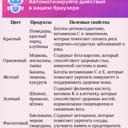
Цвет
Продукты
Полезные свойства
Богаты антиоксидантами,
Помидоры,
витамином С и ликопином,
красный
Красный
которые помогают снизить риск
перец,
сердечно-сосудистых заболеваний и
клубника
рака.
Морковь,
Содержат бета-каротин, который
Оранжевый
апельсины,
способствует здоровью глаз,
тыква
иммунной системы и кожи.
Бананы,
Богаты витаминами С и Е, которые
Желтый
лимоны,
помогают укрепить иммунитет и
кукуруза
поддерживать здоровье кожи.
Содержат фолиевую кислоту,
Шпинат,
витамин К и клетчатку, которые
Зеленый
брокколи,
способствуют здоровью костей,
яблоки
нормализации пищеварения и
снижению веса.
Баклажаны,
Содержат антоцианы, которые
черная
помогают укрепить сосуды,
Фиолетовый
смородина,
улучшить память и предотвратить