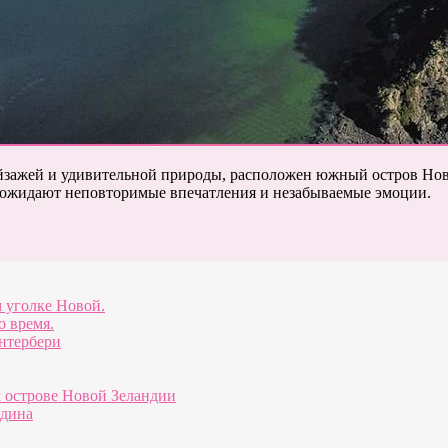
ейзажей и удивительной природы, расположен южный остров Но
с ожидают неповторимые впечатления и незабываемые эмоции.
 уголке Новой.
о время.
антербери
 острове Новой Зеландии
едина