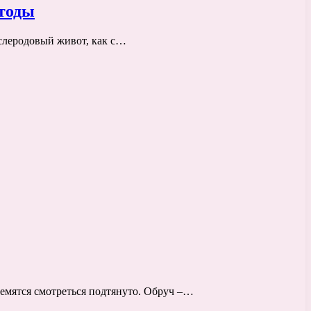
етоды
слеродовый живот, как с…
ремятся смотреться подтянуто. Обруч –…