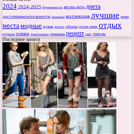
2024
диета
2024-2025
весна-лето
беременность
лучшие
коллекция
достопримечательности
меню
женщина
отдых
места
модные
мужик
образы
осень-зима
носить
рецепт
пляжи
тренды
отдыха
секс
приготовить
принципы
Последние записи