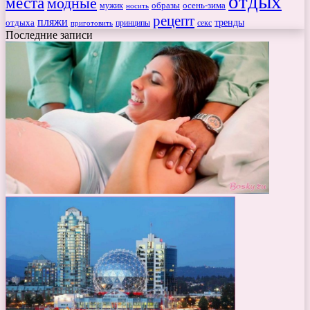
отдых
места
модные
мужик
образы
осень-зима
носить
рецепт
пляжи
тренды
отдыха
секс
приготовить
принципы
Последние записи