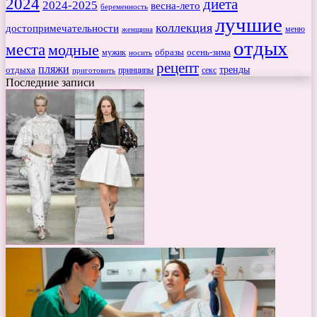
2024
диета
2024-2025
весна-лето
беременность
лучшие
коллекция
достопримечательности
меню
женщина
отдых
места
модные
мужик
образы
осень-зима
носить
рецепт
пляжи
тренды
отдыха
секс
приготовить
принципы
Последние записи