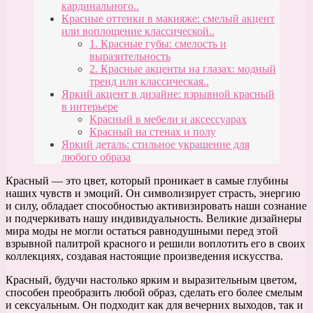
кардинального..
Красные оттенки в макияже: смелый акцент
или воплощение классической..
1. Красные губы: смелость и
выразительность
2. Красные акценты на глазах: модный
тренд или классическая..
Яркий акцент в дизайне: взрывной красный
в интерьере
Красный в мебели и аксессуарах
Красный на стенах и полу
Яркий деталь: стильное украшение для
любого образа
Красный — это цвет, который проникает в самые глубины
наших чувств и эмоций. Он символизирует страсть, энергию
и силу, обладает способностью активизировать наши сознание
и подчеркивать нашу индивидуальность. Великие дизайнеры
мира моды не могли остаться равнодушными перед этой
взрывной палитрой красного и решили воплотить его в своих
коллекциях, создавая настоящие произведения искусства.
Красный, будучи настолько ярким и выразительным цветом,
способен преобразить любой образ, сделать его более смелым
и сексуальным. Он подходит как для вечерних выходов, так и