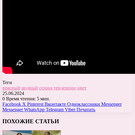
Теги
красный
модный
сезона
тенденции
цвет
25.06.2024
0
Время чтения: 5 мин.
Facebook
X
Pinterest
Вконтакте
Одноклассники
Messenger
Messenger
WhatsApp
Telegram
Viber
Печатать
ПОХОЖИЕ СТАТЬИ