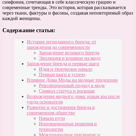
симфония, сочетающая в себе классическую грацию и
современные тренды. Это история, которая рассказывается
через ткани, фактуры и фасоны, создавая неповторимый образ
каждой женщины.
Содержание статьи:
История легендарного бренда: от
зарождения до современности
Зарождение великого бренда
Эволюция и влияние на моду
Зарождение бренда и первые шаги
Идея и творческое начало
Первые шаги к успеху
Влияние Дома Моды на модные тенденции
Революционный подход к моде
Символ статуса и роскоши
Возрождение модного дома: новая эра после
ухода основателя
Развитие и достижения бренда в
современном обществе
Начало пути
Инновационные решения и
технологии
Международное признание и