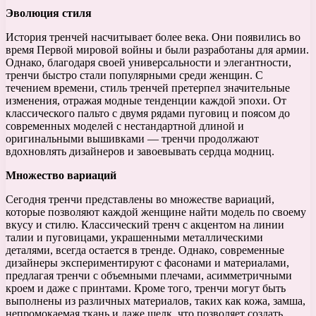
Эволюция стиля
История тренчей насчитывает более века. Они появились во
время Первой мировой войны и были разработаны для армии.
Однако, благодаря своей универсальности и элегантности,
тренчи быстро стали популярными среди женщин. С
течением времени, стиль тренчей претерпел значительные
изменения, отражая модные тенденции каждой эпохи. От
классического пальто с двумя рядами пуговиц и поясом до
современных моделей с нестандартной длиной и
оригинальными вышивками — тренчи продолжают
вдохновлять дизайнеров и завоевывать сердца модниц.
Множество вариаций
Сегодня тренчи представлены во множестве вариаций,
которые позволяют каждой женщине найти модель по своему
вкусу и стилю. Классический тренч с акцентом на линии
талии и пуговицами, украшенными металлическими
деталями, всегда остается в тренде. Однако, современные
дизайнеры экспериментируют с фасонами и материалами,
предлагая тренчи с объемными плечами, асимметричными
кроем и даже с принтами. Кроме того, тренчи могут быть
выполнены из различных материалов, таких как кожа, замша,
непромокаемая ткань и даже шелк, что позволяет создать