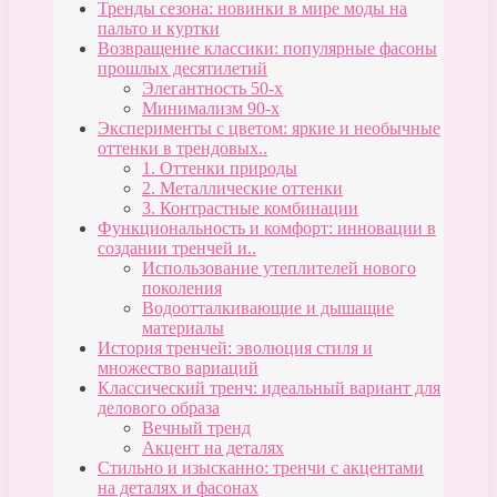
Тренды сезона: новинки в мире моды на
пальто и куртки
Возвращение классики: популярные фасоны
прошлых десятилетий
Элегантность 50-х
Минимализм 90-х
Эксперименты с цветом: яркие и необычные
оттенки в трендовых..
1. Оттенки природы
2. Металлические оттенки
3. Контрастные комбинации
Функциональность и комфорт: инновации в
создании тренчей и..
Использование утеплителей нового
поколения
Водоотталкивающие и дышащие
материалы
История тренчей: эволюция стиля и
множество вариаций
Классический тренч: идеальный вариант для
делового образа
Вечный тренд
Акцент на деталях
Стильно и изысканно: тренчи с акцентами
на деталях и фасонах