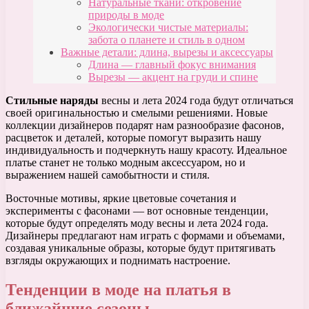
Натуральные ткани: откровение
природы в моде
Экологически чистые материалы:
забота о планете и стиль в одном
Важные детали: длина, вырезы и аксессуары
Длина — главный фокус внимания
Вырезы — акцент на груди и спине
Стильные наряды
весны и лета 2024 года будут отличаться
своей оригинальностью и смелыми решениями. Новые
коллекции дизайнеров подарят нам разнообразие фасонов,
расцветок и деталей, которые помогут выразить нашу
индивидуальность и подчеркнуть нашу красоту. Идеальное
платье станет не только модным аксессуаром, но и
выражением нашей самобытности и стиля.
Восточные мотивы, яркие цветовые сочетания и
эксперименты с фасонами — вот основные тенденции,
которые будут определять моду весны и лета 2024 года.
Дизайнеры предлагают нам играть с формами и объемами,
создавая уникальные образы, которые будут притягивать
взгляды окружающих и поднимать настроение.
Тенденции в моде на платья в
ближайшие сезоны