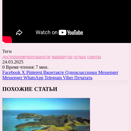
Теги
достопримечательности
маршруты
отдых
советы
24.03.2025
0
Время чтения: 7 мин.
Facebook
X
Pinterest
Вконтакте
Одноклассники
Messenger
Messenger
WhatsApp
Telegram
Viber
Печатать
ПОХОЖИЕ СТАТЬИ