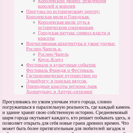
Королевский дворец: резиденция
королей и королев
Прогулка по историческому центру:
Королевская миля и Городская.
Королевская миля: путь к
историческим сокровищам
Городская ратуша: символ власти и
красоты
Впечатляющая архитектура и узкие улочки:
Рослин-Чапель и.
Рослин-Чапель
Коулс-Клоуз
Фестивали и культурные события:
Фестиваль Фриндж и Фестиваль.
Гастрономическое путешествие по
Эдинбургу: в поисках вкусов.
Природные красоты региона: парк
Холирудхаус и Артурс-ситилинг
Прогуливаясь по узким улочкам этого города, словно
погружаешься в параллельную реальность, где каждый камень
и здание хранят свою собственную историю. Средневековый
шарм города окутывает каждого, кто решает побывать здесь, и
позволяет открыть для себя новые грани древних времен. Что
может быть более притягательным для любителей загадок и