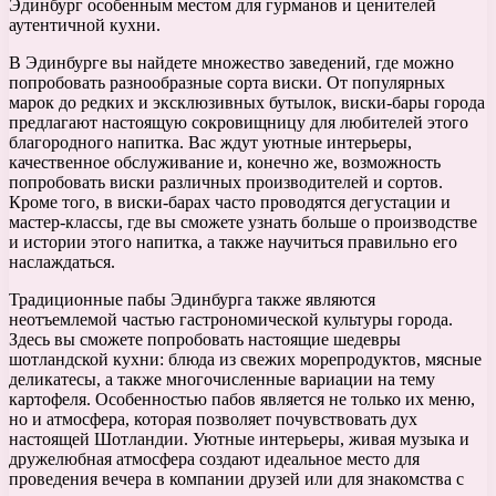
Эдинбург особенным местом для гурманов и ценителей
аутентичной кухни.
В Эдинбурге вы найдете множество заведений, где можно
попробовать разнообразные сорта виски. От популярных
марок до редких и эксклюзивных бутылок, виски-бары города
предлагают настоящую сокровищницу для любителей этого
благородного напитка. Вас ждут уютные интерьеры,
качественное обслуживание и, конечно же, возможность
попробовать виски различных производителей и сортов.
Кроме того, в виски-барах часто проводятся дегустации и
мастер-классы, где вы сможете узнать больше о производстве
и истории этого напитка, а также научиться правильно его
наслаждаться.
Традиционные пабы Эдинбурга также являются
неотъемлемой частью гастрономической культуры города.
Здесь вы сможете попробовать настоящие шедевры
шотландской кухни: блюда из свежих морепродуктов, мясные
деликатесы, а также многочисленные вариации на тему
картофеля. Особенностью пабов является не только их меню,
но и атмосфера, которая позволяет почувствовать дух
настоящей Шотландии. Уютные интерьеры, живая музыка и
дружелюбная атмосфера создают идеальное место для
проведения вечера в компании друзей или для знакомства с