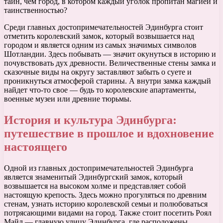
тайн, чем город, в котором каждый уголок пропитан магией и
таинственностью?
Среди главных достопримечательностей Эдинбурга стоит
отметить королевский замок, который возвышается над
городом и является одним из самых значимых символов
Шотландии. Здесь побывать — значит окунуться в историю и
почувствовать дух древности. Величественные стены замка и
сказочные виды на округу заставляют забыть о суете и
проникнуться атмосферой старины. А внутри замка каждый
найдет что-то свое — будь то королевские апартаменты,
военные музеи или древние тюрьмы.
История и культура Эдинбурга:
путешествие в прошлое и вдохновение
настоящего
Одной из главных достопримечательностей Эдинбурга
является знаменитый Эдинбургский замок, который
возвышается на высоком холме и представляет собой
настоящую крепость. Здесь можно прогуляться по древним
стенам, узнать историю королевской семьи и полюбоваться
потрясающими видами на город. Также стоит посетить Роял
Майл — главную улицу Эдинбурга, где расположены