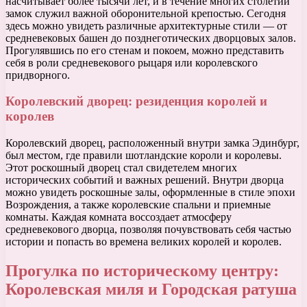
насчитывает более тысячи лет, и в течение многих столетий
замок служил важной оборонительной крепостью. Сегодня
здесь можно увидеть различные архитектурные стили — от
средневековых башен до позднеготических дворцовых залов.
Прогулявшись по его стенам и покоем, можно представить
себя в роли средневекового рыцаря или королевского
придворного.
Королевский дворец: резиденция королей и
королев
Королевский дворец, расположенный внутри замка Эдинбург,
был местом, где правили шотландские короли и королевы.
Этот роскошный дворец стал свидетелем многих
исторических событий и важных решений. Внутри дворца
можно увидеть роскошные залы, оформленные в стиле эпохи
Возрождения, а также королевские спальни и приемные
комнаты. Каждая комната воссоздает атмосферу
средневекового дворца, позволяя почувствовать себя частью
истории и попасть во времена великих королей и королев.
Прогулка по историческому центру:
Королевская миля и Городская ратуша