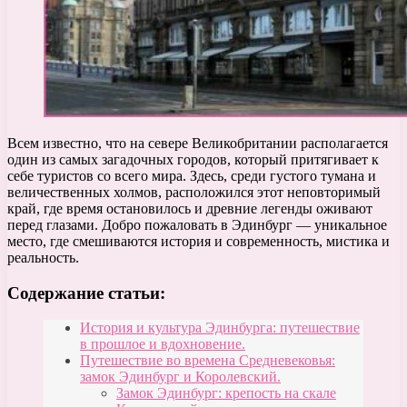
Всем известно, что на севере Великобритании располагается
один из самых загадочных городов, который притягивает к
себе туристов со всего мира. Здесь, среди густого тумана и
величественных холмов, расположился этот неповторимый
край, где время остановилось и древние легенды оживают
перед глазами. Добро пожаловать в Эдинбург — уникальное
место, где смешиваются история и современность, мистика и
реальность.
Содержание статьи:
История и культура Эдинбурга: путешествие
в прошлое и вдохновение.
Путешествие во времена Средневековья:
замок Эдинбург и Королевский.
Замок Эдинбург: крепость на скале