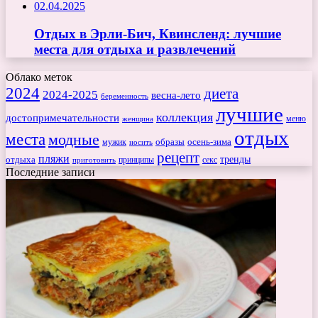
02.04.2025
Отдых в Эрли-Бич, Квинсленд: лучшие
места для отдыха и развлечений
Облако меток
2024
диета
2024-2025
весна-лето
беременность
лучшие
коллекция
достопримечательности
меню
женщина
отдых
места
модные
мужик
образы
осень-зима
носить
рецепт
пляжи
тренды
отдыха
секс
приготовить
принципы
Последние записи