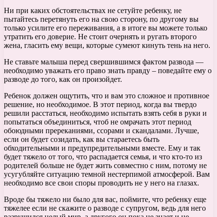
Ни при каких обстоятельствах не сетуйте ребенку, не
пытайтесь перетянуть его на свою сторону, по другому вы
только усилите его переживания, а в итоге вы можете только
утратить его доверие. Не стоит очернять и ругать второго
жена, гласить ему вещи, которые сумеют кинуть тень на него.
Не ставьте малыша перед свершившимся фактом развода —
необходимо уважать его право знать правду – поведайте ему о
разводе до того, как он произойдет.
Ребенок должен ощутить, что и вам это сложное и противное
решение, но необходимое. В этот период, когда вы твердо
решили расстаться, необходимо испытать взять себя в руки и
попытаться объединиться, чтоб не омрачать этот период
обоюдными пререканиями, ссорами и скандалами. Лучше,
если он будет созидать, как вы стараетесь быть
обходительными и предупредительными вместе. Ему и так
будет тяжело от того, что распадается семья, и что кто-то из
родителей больше не будет жить совместно с ним, потому не
усугубляйте ситуацию темной нестерпимой атмосферой. Вам
необходимо все свои споры проводить не у него на глазах.
Вроде бы тяжело ни было для вас, поймите, что ребенку еще
тяжелее если не скажите о разводе с супругом, ведь для него
разрушился целый мир, а другого он пока не знает и не