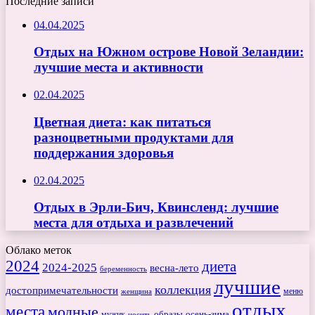
Последние записи
04.04.2025
Отдых на Южном острове Новой Зеландии:
лучшие места и активности
02.04.2025
Цветная диета: как питаться
разноцветными продуктами для
поддержания здоровья
02.04.2025
Отдых в Эрли-Бич, Квинсленд: лучшие
места для отдыха и развлечений
Облако меток
2024
диета
2024-2025
весна-лето
беременность
лучшие
коллекция
достопримечательности
меню
женщина
отдых
места
модные
мужик
образы
осень-зима
носить