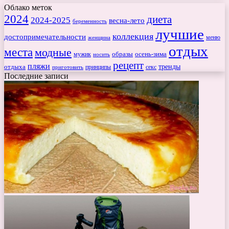
Облако меток
2024
диета
2024-2025
весна-лето
беременность
лучшие
коллекция
достопримечательности
меню
женщина
отдых
места
модные
мужик
образы
осень-зима
носить
рецепт
пляжи
тренды
отдыха
секс
приготовить
принципы
Последние записи