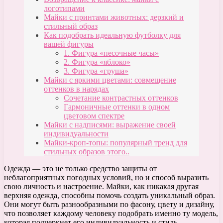
логотипами
Майки с принтами животных: дерзкий и
стильный образ
Как подобрать идеальную футболку для
вашей фигуры
1. Фигура «песочные часы»
2. Фигура «яблоко»
3. Фигура «груша»
Майки с яркими цветами: совмещение
оттенков в нарядах
Сочетание контрастных оттенков
Гармоничные оттенки в одном
цветовом спектре
Майки с надписями: выражение своей
индивидуальности
Майки-кроп-топы: популярный тренд для
стильных образов этого..
Одежда — это не только средство защиты от
неблагоприятных погодных условий, но и способ выразить
свою личность и настроение. Майки, как никакая другая
верхняя одежда, способны помочь создать уникальный образ.
Они могут быть разнообразными по фасону, цвету и дизайну,
что позволяет каждому человеку подобрать именно ту модель,
которая подчеркнет его индивидуальность и стиль.