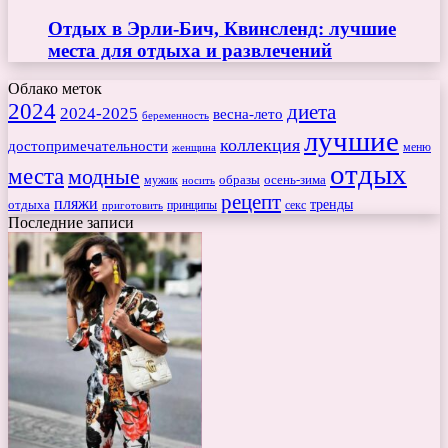
Отдых в Эрли-Бич, Квинсленд: лучшие
места для отдыха и развлечений
Облако меток
2024
диета
2024-2025
весна-лето
беременность
лучшие
коллекция
достопримечательности
меню
женщина
отдых
места
модные
мужик
образы
осень-зима
носить
рецепт
пляжи
тренды
отдыха
секс
приготовить
принципы
Последние записи