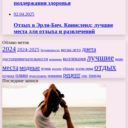
поддержания здоровья
02.04.2025
Отдых в Эрли-Бич, Квинсленд: лучшие
места для отдыха и развлечений
Облако меток
2024
диета
2024-2025
весна-лето
беременность
лучшие
коллекция
достопримечательности
меню
женщина
отдых
места
модные
мужик
образы
осень-зима
носить
рецепт
пляжи
тренды
отдыха
секс
приготовить
принципы
Последние записи