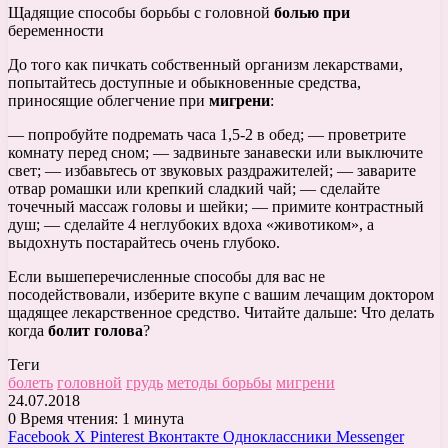
Щадящие способы борьбы с головной
болью при
беременности
До того как пичкать собственный организм лекарствами,
попытайтесь доступные и обыкновенные средства,
приносящие облегчение при
мигрени
:
— попробуйте подремать часа 1,5-2 в обед; — проветрите
комнату перед сном; — задвиньте занавески или выключите
свет; — избавьтесь от звуковых раздражителей; — заварите
отвар ромашки или крепкий сладкий чай; — сделайте
точечный массаж головы и шейки; — примите контрастный
душ; — сделайте 4 неглубоких вдоха «животиком», а
выдохнуть постарайтесь очень глубоко.
Если вышеперечисленные способы для вас не
посодействовали, изберите вкупе с вашим лечащим доктором
щадящее лекарственное средство. Читайте дальше: Что делать
когда
болит голова
?
Теги
болеть
головной
грудь
методы борьбы
мигрени
24.07.2018
0
Время чтения: 1 минута
Facebook
X
Pinterest
Вконтакте
Одноклассники
Messenger