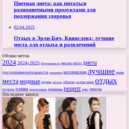
Цветная диета: как питаться
разноцветными продуктами для
поддержания здоровья
02.04.2025
Отдых в Эрли-Бич, Квинсленд: лучшие
места для отдыха и развлечений
Облако меток
2024
диета
2024-2025
весна-лето
беременность
лучшие
коллекция
достопримечательности
меню
женщина
отдых
места
модные
мужик
образы
осень-зима
носить
рецепт
пляжи
тренды
отдыха
секс
приготовить
принципы
Последние записи