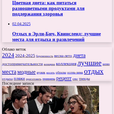
Цветная диета: как питаться
разноцветными продуктами для
поддержания здоровья
02.04.2025
Отдых в Эрли-Бич, Квинсленд: лучшие
места для отдыха и развлечений
Облако меток
2024
диета
2024-2025
весна-лето
беременность
лучшие
коллекция
достопримечательности
меню
женщина
отдых
места
модные
мужик
образы
осень-зима
носить
рецепт
пляжи
тренды
отдыха
секс
приготовить
принципы
Последние записи