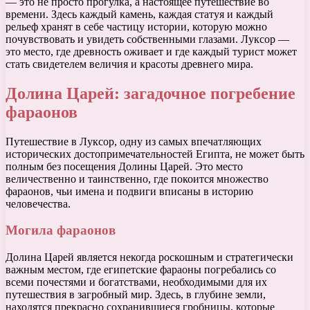
— это не просто прогулка, а настоящее путешествие во
времени. Здесь каждый камень, каждая статуя и каждый
рельеф хранят в себе частицу истории, которую можно
почувствовать и увидеть собственными глазами. Луксор —
это место, где древность оживает и где каждый турист может
стать свидетелем величия и красоты древнего мира.
Долина Царей: загадочное погребение
фараонов
Путешествие в Луксор, одну из самых впечатляющих
исторических достопримечательностей Египта, не может быть
полным без посещения Долины Царей. Это место
величественно и таинственно, где покоится множество
фараонов, чьи имена и подвиги вписаны в историю
человечества.
Могила фараонов
Долина Царей является некогда роскошным и стратегически
важным местом, где египетские фараоны погребались со
всеми почестями и богатствами, необходимыми для их
путешествия в загробный мир. Здесь, в глубине земли,
находятся прекрасно сохранившиеся гробницы, которые