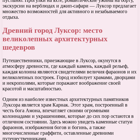
пустыню. Прогулки на яхте, романтические ужины на борту,
экскурсии на верблюдах и джип-сафари — Луксор предлагает
множество возможностей для активного и незабываемого
отдыха.
Древний город Луксор: место
великолепных архитектурных
шедевров
Путешественники, приезжающие в Луксор, окунутся в
атмосферу древности, где каждый камень, каждый рельеф,
каждая колонна являются свидетелями величия фараонов и их
великолепных построек. Город изобилует храмами, дворцами
и некрополями, которые поражают воображение своей
красотой и масштабностью.
Одним из наиболее известных архитектурных памятников
Луксора является храм Карнак. Этот храм, построенный в
честь бога Амона, впечатляет своими огромными
колоннадами и украшениями, которые до сих пор остаются в
отличном состоянии. Здесь можно увидеть каменные статуи
фараонов, изображения богов и богинь, а также
многочисленные граффити, оставленные древними
путешественниками.