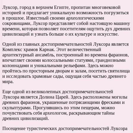
Луксор, город в верхнем Египте, пропитан многовековой
историей и предлагает уникальную возможность погрузиться
в прошлое. Известный своими археологическими
сокровищами, Луксор представляет собой настоящую машину
времени, которая позволяет посетителям ощутить дух древних
цивилизаций и узнать больше о их культуре и искусстве.
Одной из главных достопримечательностей Луксора является
Комплекс храмов Карнак. Этот величественный
архитектурный ансамбль, построенный во времена фараонов,
впечатляет своими колоссальными статуями, грандиозными
колоннадами и уникальными рельефами. Здесь можно
пройтись по просторным дворам и залам, посетить святилища
и исследовать храмовые сады, ощущая себя частью древнего
мира.
Еще одной из великолепных достопримечательностей
Луксора является Долина Царей. Здесь расположены могилы
древних фараонов, украшенные потрясающими фресками и
скульптурами. Прогулявшись по этим пещерам, можно
почувствовать себя археологом, раскрывающим тайны
древних цивилизаций.
Посещение туристических достопримечательностей Луксора