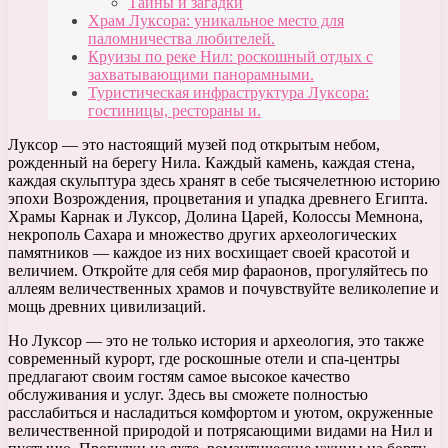
Тайны и загадки
Храм Луксора: уникальное место для
паломничества любителей.
Круизы по реке Нил: роскошный отдых с
захватывающими панорамными.
Туристическая инфраструктура Луксора:
гостиницы, рестораны и.
Луксор — это настоящий музей под открытым небом,
рожденный на берегу Нила. Каждый камень, каждая стена,
каждая скульптура здесь хранят в себе тысячелетнюю историю
эпохи Возрождения, процветания и упадка древнего Египта.
Храмы Карнак и Луксор, Долина Царей, Колоссы Мемнона,
некрополь Сахара и множество других археологических
памятников — каждое из них восхищает своей красотой и
величием. Откройте для себя мир фараонов, прогуляйтесь по
аллеям величественных храмов и почувствуйте великолепие и
мощь древних цивилизаций.
Но Луксор — это не только история и археология, это также
современный курорт, где роскошные отели и спа-центры
предлагают своим гостям самое высокое качество
обслуживания и услуг. Здесь вы сможете полностью
расслабиться и насладиться комфортом и уютом, окруженные
величественной природой и потрясающими видами на Нил и