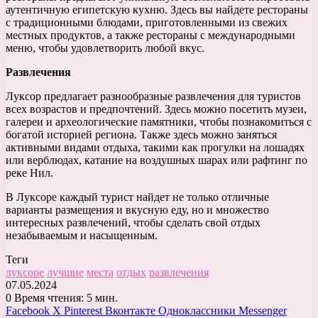
аутентичную египетскую кухню. Здесь вы найдете рестораны
с традиционными блюдами, приготовленными из свежих
местных продуктов, а также рестораны с международными
меню, чтобы удовлетворить любой вкус.
Развлечения
Луксор предлагает разнообразные развлечения для туристов
всех возрастов и предпочтений. Здесь можно посетить музеи,
галереи и археологические памятники, чтобы познакомиться с
богатой историей региона. Также здесь можно заняться
активными видами отдыха, такими как прогулки на лошадях
или верблюдах, катание на воздушных шарах или рафтинг по
реке Нил.
В Луксоре каждый турист найдет не только отличные
варианты размещения и вкусную еду, но и множество
интересных развлечений, чтобы сделать свой отдых
незабываемым и насыщенным.
Теги
луксоре
лучшие
места
отдых
развлечения
07.05.2024
0
Время чтения: 5 мин.
Facebook
X
Pinterest
Вконтакте
Одноклассники
Messenger