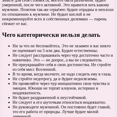
знайте для себя стоимость, могите быть различной: будьте
умеренной, после чего активной. Это нравится хоть какому
мужчине. Позитив так-же серьёзен: будьте отрадны и неплохи
по отношению к мужчине. Не будьте кислой и не
инкриминируйте всех в собственных дилеммах — парень
сбежит от вас.
Чего категорически нельзя делать
Ни за что не беспокойтесь. Это не экзамен и вас никто
не оценивает на 5 или два. Будьте естественны;
Не следует расспрашивать через чур достаточно часто и
навязчиво. Это — не допрос, а вы не следователь.
Не приукрашайте себя и свои достоинства. Не стройте
из себя мисс Вселенной.
В то время, когда молчите, не надо следить ему в глаза.
Не стройте недотрогу, да и будьте недосягаемы.
Не проявляйте через чур инициативно свои чувства и
эмоции. Юноши не терпят клоунов, истерики и
неадекватность.
Не будьте раздраженной и неустойчивой.
Не следует к его шуточкам относиться неадекватно.
Не руководите мужчиной. Он постоянно будет главой,
это его работа от природы. Лучше будьте милой
девченкой.