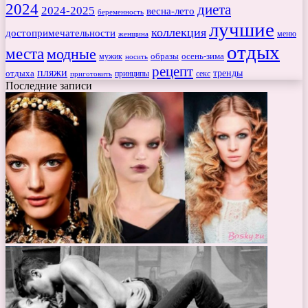
2024
диета
2024-2025
весна-лето
беременность
лучшие
коллекция
достопримечательности
меню
женщина
отдых
места
модные
мужик
образы
осень-зима
носить
рецепт
пляжи
тренды
отдыха
секс
приготовить
принципы
Последние записи