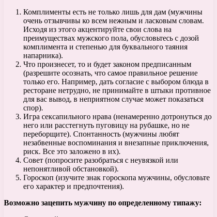
Комплименты есть не только лишь для дам (мужчины
очень отзывчивы ко всем нежным и ласковым словам.
Исходя из этого акцентируйте свои слова на
преимуществах мужского пола, обусловьтесь с дозой
комплимента и степенью для буквального таяния
напарника).
Что произнесет, то и будет законом предписанным
(разрешите осознать, что самое правильное решение
только его. Например, дать согласие с выбором блюда в
ресторане нетрудно, не принимайте в штыки противное
для вас вывод, в неприятном случае может показаться
спор).
Игра сексапильного нрава (ненамеренно дотронуться до
него или расстегнуть пуговицу на рубашке, но не
переборщите). Спонтанность (мужчины любят
незабвенные воспоминания и внезапные приключения,
риск. Все это заложено в их).
Cовет (попросите разобраться с неувязкой или
непонятливой обстановкой).
Гороскоп (изучите знак гороскопа мужчины, обусловьте
его характер и предпочтения).
Возможно зацепить мужчину по определенному типажу: