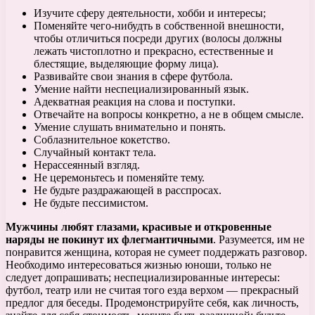
Изучите сферу деятельности, хобби и интересы;
Поменяйте чего-нибудть в собственной внешности,
чтобы отличиться посреди других (волосы должны
лежать чистоплотно и прекрасно, естественные и
блестящие, выделяющие форму лица).
Развивайте свои знания в сфере футбола.
Умение найти неспециализированный язык.
Адекватная реакция на слова и поступки.
Отвечайте на вопросы конкретно, а не в общем смысле.
Умение слушать внимательно и понять.
Соблазнительное кокетство.
Случайный контакт тела.
Нерассеянный взгляд.
Не церемоньтесь и поменяйте тему.
Не будьте раздражающей в расспросах.
Не будьте пессимистом.
Мужчины любят глазами, красивые и откровенные
наряды не покинут их флегмантичными
. Разумеется, им не
понравится женщина, которая не сумеет поддержать разговор.
Необходимо интересоваться жизнью юноши, только не
следует допрашивать; неспециализированные интересы:
футбол, театр или не считая того езда верхом — прекрасный
предлог для беседы. Продемонстрируйте себя, как личность,