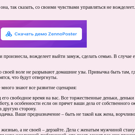
 и она, так сказать, со своими чувствами управляться не вожделе
 произнесла, вожделеет выйти замуж, сделать семью. В случае ес
 своей воле не разрывают домашние узы. Привычка быть там, г
ятся, что будут отвергнуты.
 много знают все развитие сценария:
д его свободное время на вас. Все торжественные деньки, деньк
оту, в особенности если он прячет ваши дела от собственного о
на другую сторону.
дачка. Ваше предназначение – быть не такой как жена, ворчливой
ой жизнью, а не своей – дерзайте. Дела с женатым мужчиной ста