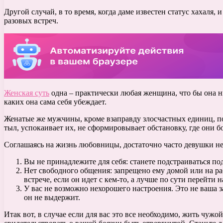
Другой случай, в то время, когда даме известен статус хахаля,
разовых встреч.
Женская суть
одна – практически любая женщина, что бы она ни
каких она сама себя убеждает.
Женатые же мужчины, кроме взаправду злосчастных единиц, по
тыл, успокаивает их, не сформировывает обстановку, где они бо
Соглашаясь на жизнь любовницы, достаточно часто девушки не
Вы не принадлежите для себя: станете подстраиваться по
Нет свободного общения: запрещено ему домой или на раб
встрече, если он идет с кем-то, а лучше по сути перейти 
У вас не возможно нехорошего настроения. Это не ваша за
он не выдержит.
Итак вот, в случае если для вас это все необходимо, жить чуж