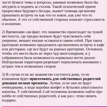
листе бумаги темы и вопросы, каковые возможно было бы
обсудить и поднять за столом. Такой психический прием
прорисовки будущего беседы, окажет помощь организму
принимать встречу не как что-то новое, как уже что-то
обычное. А это со собственной стороны понизит стрессовость
и волнение.
2) Временами сам факт, что знакомство происходит на чужой
местности, где предки вначале будут чувствовать себя
уверение, мешает юноше оставаться самим собой. При таких
критериях возможно предложить организовать встречу в кафе
или ресторане, где все будут на равных критериях. Основное,
чтобы это место было не через чур многолюдным, и у
собравшихся была возможность нормально вести диалог.
Нейтральная территория разрешает переключать внимание с
острых тем и возможных споров.
3) В случае если же знакомство состоится дома, то не
излишним будет
приготовить для собственных родителей
девушки мелкие презенты
. Лучше, если они не будут
очевидными, в виде коробки конфет и бутылки алкогольного
напитка. У собственной 2-ой половины возможно найти про
хобби ее собственных родителей, и как раз с этим связать
подарки.