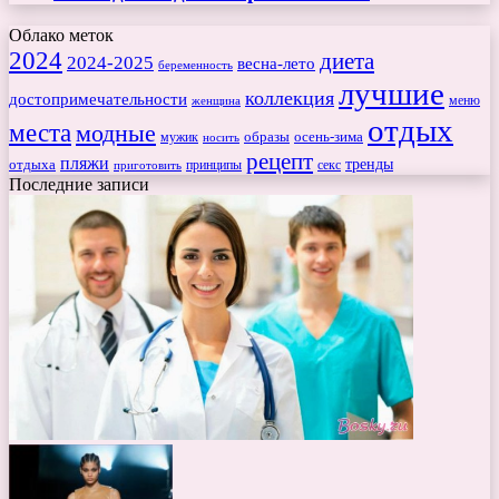
Облако меток
2024
диета
2024-2025
весна-лето
беременность
лучшие
коллекция
достопримечательности
меню
женщина
отдых
места
модные
мужик
образы
осень-зима
носить
рецепт
пляжи
тренды
отдыха
секс
приготовить
принципы
Последние записи