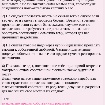
выплывет, а не считая того самая малый лож, сломает уже
создавшуюся положительную картину о вас.
2) Не следует проявлять злость, не считая того в случае если
вас что-то и заденет в процессе беседы. Время от времени
противные вещи сумеют быть сказаны случаем или по
неведению, не требуется заострять на этом внимание и
обострять обстановку. Возможно тему, которая для вас
причиняет неудобства.
3) Не считая этого не надо через чур инициативно проявлять
эмоции к собственной любимой. Частые и длительные
поцелуи, обнимания – на все это предки сумеют реагировать
не отлично.
4) Похвальные оды, посвященные себе, при первой встрече с
матерью и отцом собственной любимой также будут не к
месту.
Делая упор на все вышеизложенное возможно выработать
свою стратегию поведения, которая не покинет
флегмантичной собственных родителей девушки и разрешит
для вас занять свое место в их сердцах.
Теги
знакомство
предки
собственных родителей