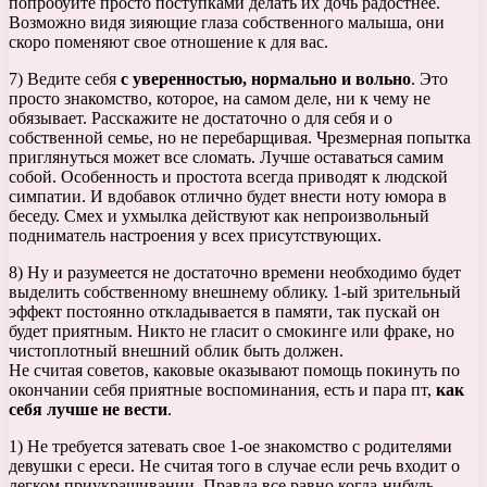
попробуйте просто поступками делать их дочь радостнее.
Возможно видя зияющие глаза собственного малыша, они
скоро поменяют свое отношение к для вас.
7) Ведите себя
с уверенностью, нормально и вольно
. Это
просто знакомство, которое, на самом деле, ни к чему не
обязывает. Расскажите не достаточно о для себя и о
собственной семье, но не перебарщивая. Чрезмерная попытка
приглянуться может все сломать. Лучше оставаться самим
собой. Особенность и простота всегда приводят к людской
симпатии. И вдобавок отлично будет внести ноту юмора в
беседу. Смех и ухмылка действуют как непроизвольный
подниматель настроения у всех присутствующих.
8) Ну и разумеется не достаточно времени необходимо будет
выделить собственному внешнему облику. 1-ый зрительный
эффект постоянно откладывается в памяти, так пускай он
будет приятным. Никто не гласит о смокинге или фраке, но
чистоплотный внешний облик быть должен.
Не считая советов, каковые оказывают помощь покинуть по
окончании себя приятные воспоминания, есть и пара пт,
как
себя лучше не вести
.
1) Не требуется затевать свое 1-ое знакомство с родителями
девушки с ереси. Не считая того в случае если речь входит о
легком приукрашивании. Правда все равно когда-нибудь