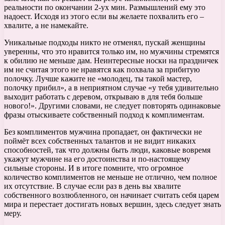
реальности по окончании 2-ух мин. Размышлений ему это
надоест. Исходя из этого если вы желаете похвалить его –
хвалите, а не намекайте.
Уникальные подходы никто не отменял, пускай женщины
уверенны, что это нравится только им, но мужчины стремятся
к обилию не меньше дам. Неинтересные носки на праздничек
им не считая этого не нравятся как похвала за прибитую
полочку. Лучше кажите не «молодец, ты такой мастер,
полочку прибил», а в неприятном случае «у тебя удивительно
выходит работать с деревом, открываю в для тебя больше
нового!». Другими словами, не следует повторять одинаковые
фразы отыскиваете собственный подход к комплиментам.
Без комплиментов мужчина пропадает, он фактически не
поймёт всех собственных талантов и не видит никаких
способностей, так что должны быть люди, каковые вовремя
укажут мужчине на его достоинства и по-настоящему
сильные стороны. И в итоге помните, что огромное
количество комплиментов не меньше не отлично, чем полное
их отсутствие. В случае если раз в день вы хвалите
собственного возлюбленного, он начинает считать себя царем
мира и перестает достигать новых вершин, здесь следует знать
меру.