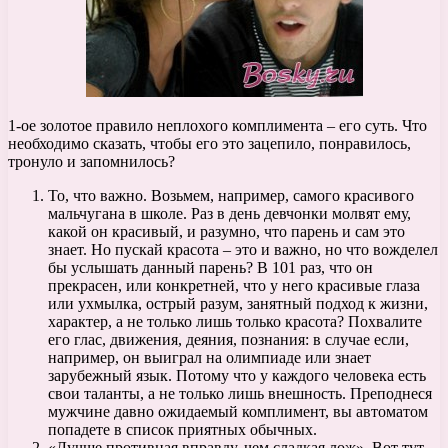
1-ое золотое правило неплохого комплимента – его суть. Что
необходимо сказать, чтобы его это зацепило, понравилось,
тронуло и запомнилось?
То, что важно. Возьмем, например, самого красивого
мальчугана в школе. Раз в день девчонки молвят ему,
какой он красивый, и разумно, что парень и сам это
знает. Но пускай красота – это и важно, но что вожделел
бы услышать данный парень? В 101 раз, что он
прекрасен, или конкретней, что у него красивые глаза
или ухмылка, острый разум, занятный подход к жизни,
характер, а не только лишь только красота? Похвалите
его глас, движения, деяния, познания: в случае если,
например, он выиграл на олимпиаде или знает
зарубежный язык. Потому что у каждого человека есть
свои таланты, а не только лишь внешность. Преподнеся
мужчине давно ожидаемый комплимент, вы автоматом
попадете в список приятных обычных.
«Лучше противная вправду, чем сладкая лож». Вот тут-