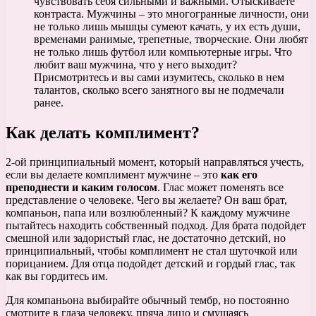
чувствовать себя сильными и важными. Отыскиваете
контраста. Мужчины – это многогранные личности, они
не только лишь мышцы сумеют качать, у их есть души,
временами ранимые, трепетные, творческие. Они любят
не только лишь футбол или компьютерные игры. Что
любит ваш мужчина, что у него выходит?
Присмотритесь и вы сами изумитесь, сколько в нем
талантов, сколько всего занятного вы не подмечали
ранее.
Как делать комплимент?
2-ой принципиальный момент, который направляться учесть,
если вы делаете комплимент мужчине – это
как его
преподнести и каким голосом
. Глас может поменять все
представление о человеке. Чего вы желаете? Он ваш брат,
компаньон, папа или возлюбленный? К каждому мужчине
пытайтесь находить собственный подход. Для брата подойдет
смешной или задористый глас, не достаточно детский, но
принципиальный, чтобы комплимент не стал шуточкой или
порицанием. Для отца подойдет детский и гордый глас, так
как вы гордитесь им.
Для компаньона выбирайте обычный тембр, но постоянно
смотрите в глаза человеку, пряча лицо и смущаясь