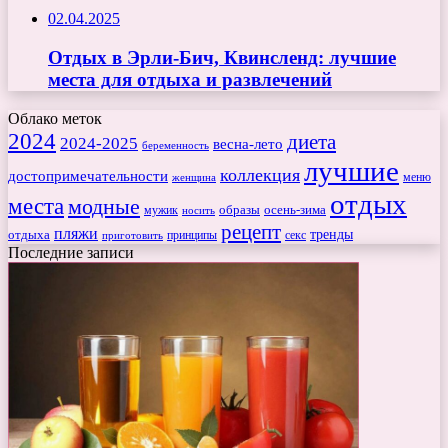
02.04.2025
Отдых в Эрли-Бич, Квинсленд: лучшие
места для отдыха и развлечений
Облако меток
2024
диета
2024-2025
весна-лето
беременность
лучшие
коллекция
достопримечательности
меню
женщина
отдых
места
модные
мужик
образы
осень-зима
носить
рецепт
пляжи
тренды
отдыха
секс
приготовить
принципы
Последние записи