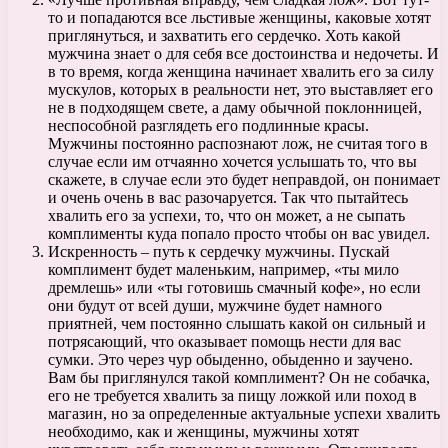
то и попадаются все льстивые женщины, каковые хотят
приглянуться, и захватить его сердечко. Хоть какой
мужчина знает о для себя все достоинства и недочеты. И
в то время, когда женщина начинает хвалить его за силу
мускулов, которых в реальности нет, это выставляет его
не в подходящем свете, а даму обычной поклонницей,
неспособной разглядеть его подлинные красы.
Мужчины постоянно распознают лож, не считая того в
случае если им отчаянно хочется услышать то, что вы
скажете, в случае если это будет неправдой, он понимает
и очень очень в вас разочаруется. Так что пытайтесь
хвалить его за успехи, то, что он может, а не сыпать
комплименты куда попало просто чтобы он вас увидел.
Искренность – путь к сердечку мужчины. Пускай
комплимент будет маленьким, например, «ты мило
дремлешь» или «ты готовишь смачный кофе», но если
они будут от всей души, мужчине будет намного
приятней, чем постоянно слышать какой он сильный и
потрясающий, что оказывает помощь нести для вас
сумки. Это через чур обыденно, обыденно и заучено.
Вам бы приглянулся такой комплимент? Он не собачка,
его не требуется хвалить за пищу ложкой или поход в
магазин, но за определенные актуальные успехи хвалить
необходимо, как и женщины, мужчины хотят