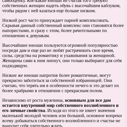
самооценку. Кое-какие юноши не считая того требуют
собственных женщин надеть обувь с высочайшим каблуком,
чтобы рядом с ней казаться еще больше низким.
Низкий рост часто принуждает парней комплексовать.
Скрывая данный собственный комплекс они становятся более
напористыми, и сразу с этим, более рачительными по
отношению к девушкам.
Высочайшие юноши пользуются огромной популярностью
посреди дам и еще раз не любят растрачивать свое время,
силы, средства на романтику и ухаживания за женщиной.
Женщины сами к ним липнут, они только выбирают для себя
подходящую.
Низкие же юноши напротив более романтичные, могут
прекрасно заботиться за собственной избранницей. Они
считаю, что терять им в особенности нечего и это делает их
более храбрыми в отношении с прекрасным полом.
Независимо от роста мужчины,
основным для все дам
остается внутренний мир собственного возлюбленного и
его личные свойства
. Исходя из этого не имеет значения
маленький молодой человек или большой, основное вопреки
всему добываться собственного возлюбленного и счастье не
вынудит себя длительно ждать.