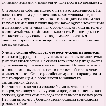
сильными войнами и занимали лучшие посты во президенту.
Очередной из событий можно считать наследственность. На
подсознательном уровне неважно какая женщина видит в
собственном мужчине человека, который даст ей потомство.
Разумеется малыши у таких парней также будут высочайшими
и сильными, легче управятся с болезнями, не глядя на то, что
в этот самый момент бывают исключения. В наше время не
считая того у 2-ух больших людей может показаться
маленький кроха, генетика преподносит нам сюрпризы там
где их не ждешь.
Ученые смогли обосновать что рост мужчинам приносит
счастье и фуррор
, они стремительнее женятся, делают семью,
у их появляются детки. Не считая того карьера у их движется
существенно лучше чем у не высочайший. Население земли
из года в год вырастает, из года в год средний рост в мире
двигается ввысь. Сейчас российские мужчины проигрывают
только европейцам, в особенности мужчинам из
сеправильной Европы.
Не считая того врачи на стороне больших мужчин, они
говорят, что живут такие мужчины продолжительнее низких
мужчин, думается сама природа сделала выбор в пользу роста.
Не глядя на то, что у больших людей большая возможность
раковых заболеваний.