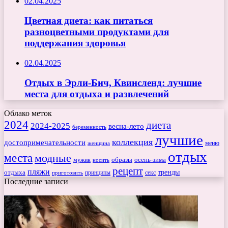
02.04.2025
Цветная диета: как питаться
разноцветными продуктами для
поддержания здоровья
02.04.2025
Отдых в Эрли-Бич, Квинсленд: лучшие
места для отдыха и развлечений
Облако меток
2024
диета
2024-2025
весна-лето
беременность
лучшие
коллекция
достопримечательности
меню
женщина
отдых
места
модные
мужик
образы
осень-зима
носить
рецепт
пляжи
тренды
отдыха
секс
приготовить
принципы
Последние записи