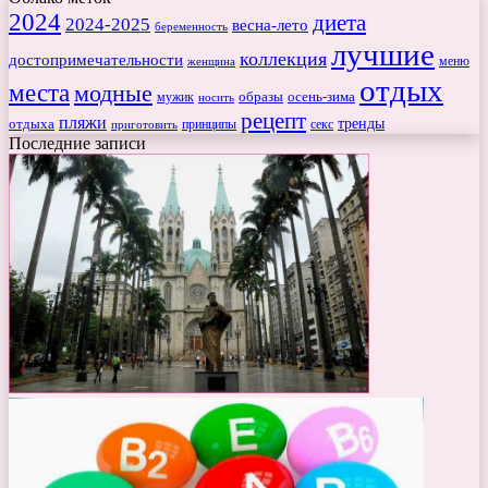
2024
диета
2024-2025
весна-лето
беременность
лучшие
коллекция
достопримечательности
меню
женщина
отдых
места
модные
мужик
образы
осень-зима
носить
рецепт
пляжи
тренды
отдыха
секс
приготовить
принципы
Последние записи