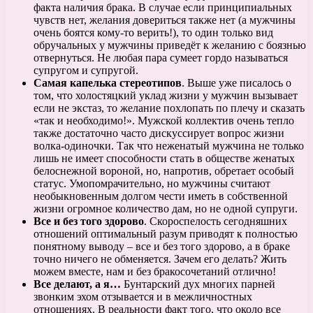
факта наличия брака. В случае если принципиальных
чувств нет, желания довериться также нет (а мужчины
очень боятся кому-то верить!), то один только вид
обручальных у мужчины приведёт к желанию с боязнью
отвернуться. Не любая пара сумеет гордо называться
супругом и супругой.
Самая капелька стереотипов
. Выше уже писалось о
том, что холостяцкий уклад жизни у мужчин вызывает
если не экстаз, то желание похлопать по плечу и сказать
«так и необходимо!». Мужской коллектив очень тепло
также достаточно часто дискуссирует вопрос жизни
волка-одиночки. Так что неженатый мужчина не только
лишь не имеет способности стать в обществе женатых
белоснежной вороной, но, напротив, обретает особый
статус. Умопомрачительно, но мужчины считают
необыкновенным долгом чести иметь в собственной
жизни огромное количество дам, но не одной супруги.
Все и без того здорово
. Скороспелость сегодняшних
отношений оптимальный разум приводят к полностью
понятному выводу – все и без того здорово, а в браке
точно ничего не обменяется. Зачем его делать? Жить
можем вместе, нам и без бракосочетаний отлично!
Все делают, а я…
Бунтарский дух многих парней
звонким эхом отзывается и в межличностных
отношениях. В реальности факт того, что около все