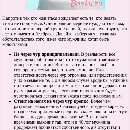
Напротив тех кто жениться вожделеет есть те, кто делать
этого не собирается. Они в равной мере не нуждаются в том,
что так приятно первой группе парней, или же чувствуют, что
все это имеют и без брака. Давайте разберемся в главных
обстоятельствах того, из-за чего мужчины хотят быть
холостяками.
Не через чур принципиальный
. В реальности все
мужчины любят быть за что-то нужными и занимать
лидерские позиции. Вот только в плане свадьбы и
сотворения семьи пасуют очень многие. Или
ответственность через чур огромная, или представления
у их о семье не те. Но в любом случае вроде бы мужчина
ни отвечал на вопрос о том, отчего же он не держит под
руку красавицу-жену, в его ответе постоянно будет
чувствоваться легкая нота ужаса перед неизведанным.
Стоит на ногах не через чур крепко
. Более чем
разумное разъяснение. Сначала учеба, позднее карьера,
позднее уж приличные средства в кармашке и на счету в
банке, а позднее домашнее счастье. Вот только
временами выходит так, что и в 40 лет мужчина
продолжает добиваться собственного, а в отсутствии