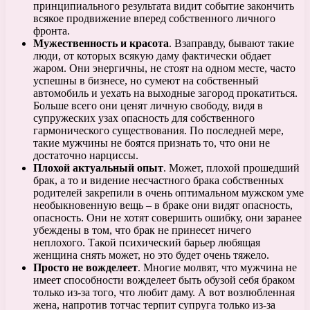
принципиального результата видит событие закончить
всякое продвижение вперед собственного личного
фронта.
Мужественность и красота
. Взаправду, бывают такие
люди, от которых всякую даму фактически обдает
жаром. Они энергичны, не стоят на одном месте, часто
успешны в бизнесе, но сумеют на собственный
автомобиль и уехать на выходные загород прокатиться.
Больше всего они ценят личную свободу, видя в
супружеских узах опасность для собственного
гармонического существования. По последней мере,
такие мужчины не боятся признать то, что они не
достаточно нарциссы.
Плохой актуальный опыт
. Может, плохой прошедший
брак, а то и видение несчастного брака собственных
родителей закрепили в очень оптимальном мужском уме
необыкновенную вещь – в браке они видят опасность,
опасность. Они не хотят совершить ошибку, они заранее
убеждены в том, что брак не принесет ничего
неплохого. Такой психический барьер любящая
женщина снять может, но это будет очень тяжело.
Просто не вожделеет
. Многие молвят, что мужчина не
имеет способности вожделеет быть обузой себя браком
только из-за того, что любит даму. А вот возлюбленная
жена, напротив тотчас терпит супруга только из-за