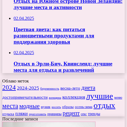
Отдых на Южном острове Новой Зеландии:
лучшие места и активности
02.04.2025
Цветная диета: как питаться
разноцветными продуктами для
поддержания здоровья
02.04.2025
Отдых в Эрли-Бич, Квинсленд: лучшие
места для отдыха и развлечений
Облако меток
2024
диета
2024-2025
весна-лето
беременность
лучшие
коллекция
достопримечательности
меню
женщина
отдых
места
модные
мужик
образы
осень-зима
носить
рецепт
пляжи
тренды
отдыха
секс
приготовить
принципы
Последние записи