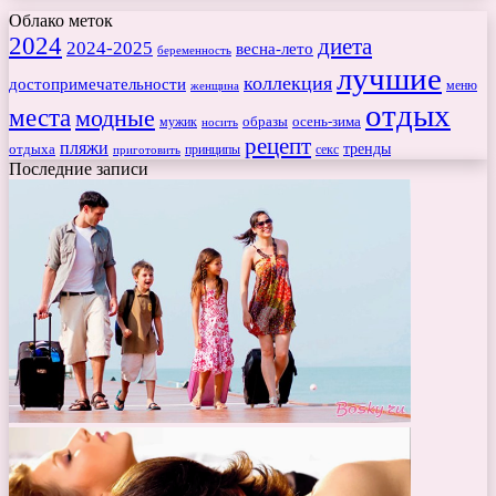
Облако меток
2024
диета
2024-2025
весна-лето
беременность
лучшие
коллекция
достопримечательности
меню
женщина
отдых
места
модные
мужик
образы
осень-зима
носить
рецепт
пляжи
тренды
отдыха
секс
приготовить
принципы
Последние записи