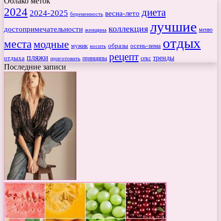
Облако меток
2024
диета
2024-2025
весна-лето
беременность
лучшие
коллекция
достопримечательности
меню
женщина
отдых
места
модные
мужик
образы
осень-зима
носить
рецепт
пляжи
тренды
отдыха
секс
приготовить
принципы
Последние записи