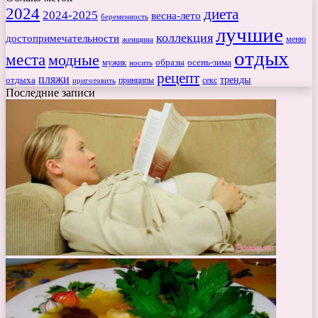
2024
диета
2024-2025
весна-лето
беременность
лучшие
коллекция
достопримечательности
меню
женщина
отдых
места
модные
мужик
образы
осень-зима
носить
рецепт
пляжи
тренды
отдыха
секс
приготовить
принципы
Последние записи