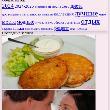
Облако меток
2024
диета
2024-2025
весна-лето
беременность
лучшие
коллекция
достопримечательности
меню
женщина
отдых
места
модные
мужик
образы
осень-зима
носить
рецепт
пляжи
тренды
отдыха
секс
приготовить
принципы
Последние записи