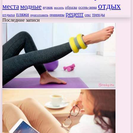
отдых
места
модные
мужик
образы
осень-зима
носить
рецепт
пляжи
тренды
отдыха
секс
приготовить
принципы
Последние записи