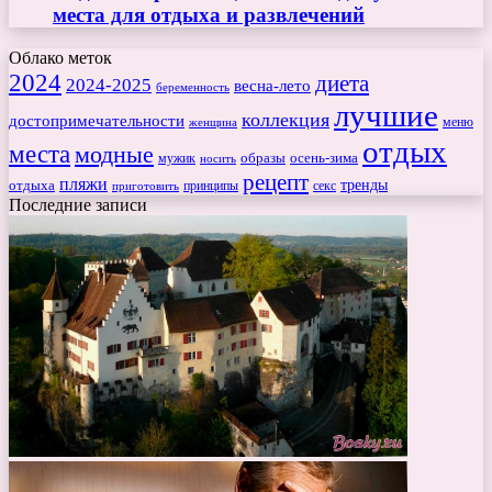
места для отдыха и развлечений
Облако меток
2024
диета
2024-2025
весна-лето
беременность
лучшие
коллекция
достопримечательности
меню
женщина
отдых
места
модные
мужик
образы
осень-зима
носить
рецепт
пляжи
тренды
отдыха
секс
приготовить
принципы
Последние записи