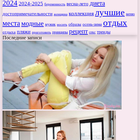
2024
диета
2024-2025
весна-лето
беременность
лучшие
коллекция
достопримечательности
меню
женщина
отдых
места
модные
мужик
образы
осень-зима
носить
рецепт
пляжи
тренды
отдыха
секс
приготовить
принципы
Последние записи