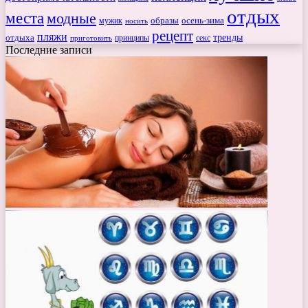
отдых
места
модные
мужик
образы
осень-зима
носить
рецепт
пляжи
тренды
отдыха
секс
приготовить
принципы
Последние записи