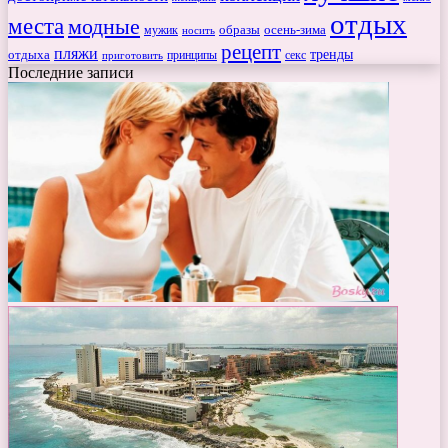
отдых
места
модные
мужик
образы
осень-зима
носить
рецепт
пляжи
тренды
отдыха
секс
приготовить
принципы
Последние записи