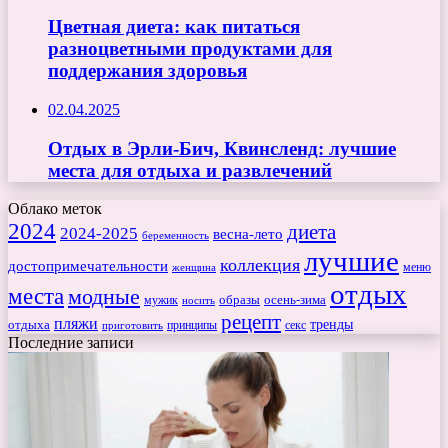
Цветная диета: как питаться
разноцветными продуктами для
поддержания здоровья
02.04.2025
Отдых в Эрли-Бич, Квинсленд: лучшие
места для отдыха и развлечений
Облако меток
2024
диета
2024-2025
весна-лето
беременность
лучшие
коллекция
достопримечательности
меню
женщина
отдых
места
модные
мужик
образы
осень-зима
носить
рецепт
пляжи
тренды
отдыха
секс
приготовить
принципы
Последние записи