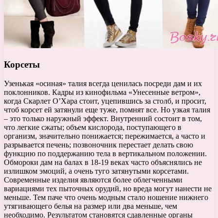
Корсеты
Узенькая «осиная» талия всегда ценилась посреди дам и их
поклонников. Кадры из кинофильма «Унесенные ветром»,
когда Скарлет О’Хара стоит, уцепившись за столб, и просит,
чтоб корсет ей затянули еще туже, помнят все. Но узкая талия
– это только наружный эффект. Внутренний состоит в том,
что легкие сжаты; объем кислорода, поступающего в
организм, значительно понижается; пережимается, а часто и
разрывается печень; позвоночник перестает делать свою
функцию по поддержанию тела в вертикальном положении.
Обмороки дам на балах в 18-19 веках часто объяснялись не
излишком эмоций, а очень туго затянутыми корсетами.
Современные изделия являются более облегченными
вариациями тех пыточных орудий, но вреда могут нанести не
меньше. Тем паче что очень модным стало ношение нижнего
утягивающего белья на размер или два меньше, чем
необходимо. Результатом становятся сдавленные органы