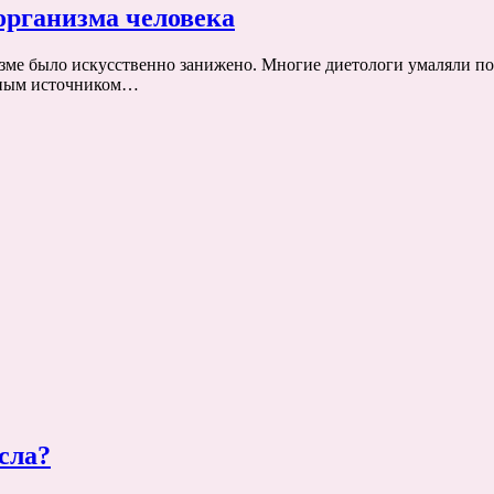
 организма человека
изме было искусственно занижено. Многие диетологи умаляли по
ёзным источником…
сла?