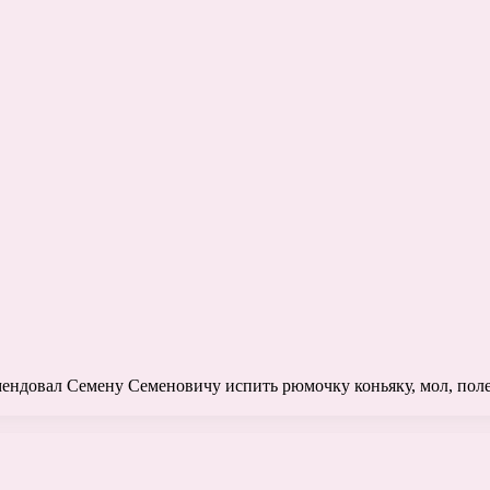
мендовал Семену Семеновичу испить рюмочку коньяку, мол, полез