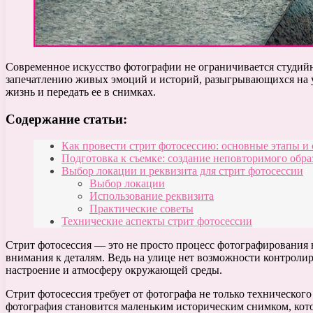
Современное искусство фотографии не ограничивается студи
запечатлению живых эмоций и историй, разыгрывающихся на у
жизнь и передать ее в снимках.
Содержание статьи:
Как провести стрит фотосессию: основные этапы и
Подготовка к съемке: создание неповторимого обра
Выбор локации и реквизита для стрит фотосессии
Выбор локации
Использование реквизита
Практические советы
Технические аспекты стрит фотосессии
Стрит фотосессия — это не просто процесс фотографирования н
внимания к деталям. Ведь на улице нет возможности контролиро
настроение и атмосферу окружающей среды.
Стрит фотосессия требует от фотографа не только техническог
фотография становится маленьким историческим снимком, котор