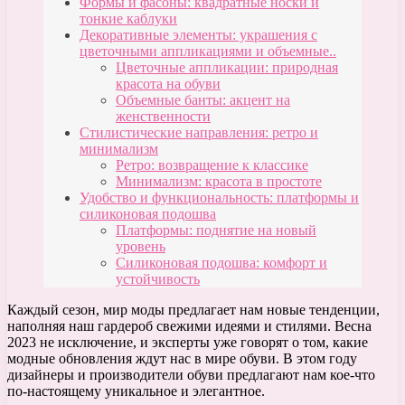
Формы и фасоны: квадратные носки и
тонкие каблуки
Декоративные элементы: украшения с
цветочными аппликациями и объемные..
Цветочные аппликации: природная
красота на обуви
Объемные банты: акцент на
женственности
Стилистические направления: ретро и
минимализм
Ретро: возвращение к классике
Минимализм: красота в простоте
Удобство и функциональность: платформы и
силиконовая подошва
Платформы: поднятие на новый
уровень
Силиконовая подошва: комфорт и
устойчивость
Каждый сезон, мир моды предлагает нам новые тенденции,
наполняя наш гардероб свежими идеями и стилями. Весна
2023 не исключение, и эксперты уже говорят о том, какие
модные обновления ждут нас в мире обуви. В этом году
дизайнеры и производители обуви предлагают нам кое-что
по-настоящему уникальное и элегантное.