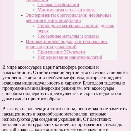
Смелые комбинации
Минимализм и элегантность
Эксперименты с материалами: необычные
решения в мире бижутерии
Природные материалы: камни, дерево,
перья
Необычные металлы и сплавы
Инновационные подходы в технологиях
производства украшений
Применение 3D-печати
Использование нанотехнологий
В мире аксессуаров царит атмосфера роскоши и
изысканности. Отличительной чертой этого сезона становятся
утонченные детали и необычные формы, которые придают
изделиям индивидуальность и харизму. Благодаря тщательно
продуманным дизайнерским решениям, эти аксессуары
способны подчеркнуть преимущества и скрыть недостатки
даже самого простого образа.
Взглянув на коллекции этого сезона, невозможно не заметить
насыщенность и разнообразие материалов, которые
используются для создания украшений. От блестящих
металлов до натуральных камней, от прозрачного стекла до
мягкой кожи — каждая деталь имеет свое значение и