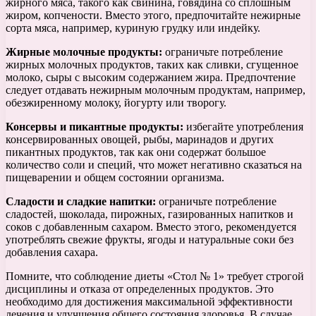
жирного мяса, такого как свинина, говядина со сплошным
жиром, копчености. Вместо этого, предпочитайте нежирные
сорта мяса, например, куриную грудку или индейку.
Жирные молочные продукты:
ограничьте потребление
жирных молочных продуктов, таких как сливки, сгущенное
молоко, сыры с высоким содержанием жира. Предпочтение
следует отдавать нежирным молочным продуктам, например,
обезжиренному молоку, йогурту или творогу.
Консервы и пикантные продукты:
избегайте употребления
консервированных овощей, рыбы, маринадов и других
пикантных продуктов, так как они содержат большое
количество соли и специй, что может негативно сказаться на
пищеварении и общем состоянии организма.
Сладости и сладкие напитки:
ограничьте потребление
сладостей, шоколада, пирожных, газированных напитков и
соков с добавленным сахаром. Вместо этого, рекомендуется
употреблять свежие фрукты, ягоды и натуральные соки без
добавления сахара.
Помните, что соблюдение диеты «Стол № 1» требует строгой
дисциплины и отказа от определенных продуктов. Это
необходимо для достижения максимальной эффективности
лечения и улучшения общего состояния здоровья. В случае