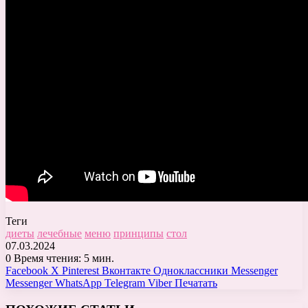
Теги
диеты
лечебные
меню
принципы
стол
07.03.2024
0
Время чтения: 5 мин.
Facebook
X
Pinterest
Вконтакте
Одноклассники
Messenger
Messenger
WhatsApp
Telegram
Viber
Печатать