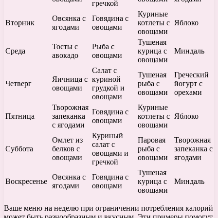
гречкой
Куриные
Овсянка с
Говядина с
Вторник
котлеты с
Яблоко
ягодами
овощами
овощами
Тушеная
Тосты с
Рыба с
Среда
курица с
Миндаль
авокадо
овощами
овощами
Салат с
Тушеная
Греческий
Яичница с
куриной
Четверг
рыба с
йогурт с
овощами
грудкой и
овощами
орехами
овощами
Творожная
Куриные
Говядина с
Пятница
запеканка
котлеты с
Яблоко
овощами
с ягодами
овощами
Куриный
Омлет из
Паровая
Творожная
салат с
Суббота
белков с
рыба с
запеканка с
овощами и
овощами
овощами
ягодами
гречкой
Тушеная
Овсянка с
Говядина с
Воскресенье
курица с
Миндаль
ягодами
овощами
овощами
Ваше меню на неделю при ограничении потребления калорий
может быть разнообразным и вкусным. Эти примеры помогут