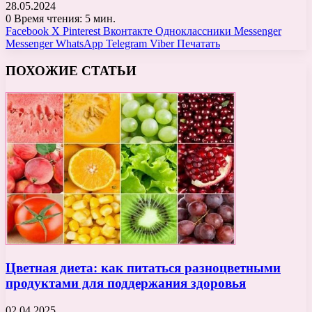
28.05.2024
0
Время чтения: 5 мин.
Facebook
X
Pinterest
Вконтакте
Одноклассники
Messenger
Messenger
WhatsApp
Telegram
Viber
Печатать
ПОХОЖИЕ СТАТЬИ
Цветная диета: как питаться разноцветными
продуктами для поддержания здоровья
02.04.2025