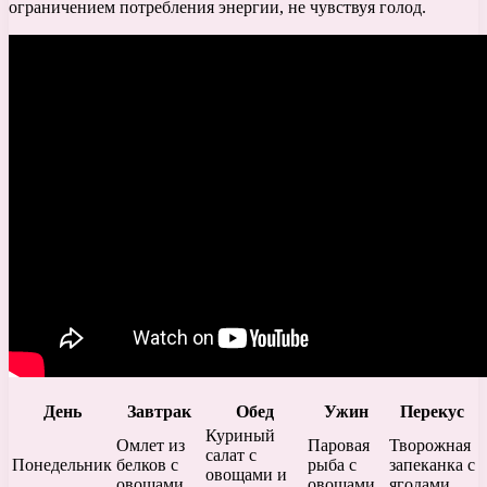
ограничением потребления энергии, не чувствуя голод.
День
Завтрак
Обед
Ужин
Перекус
Куриный
Омлет из
Паровая
Творожная
салат с
Понедельник
белков с
рыба с
запеканка с
овощами и
овощами
овощами
ягодами