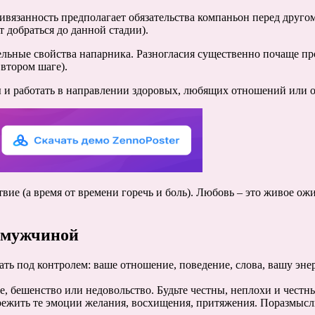
вязанность предполагает обязательства компаньон перед другом,
 добраться до данной стадии).
ьные свойства напарника. Разногласия существенно почаще проис
 втором шаге).
и работать в направлении здоровых, любящих отношений или око
твие (а время от времени горечь и боль). Любовь – это живое ож
 мужчиной
ать под контролем: ваше отношение, поведение, слова, вашу эне
, бешенство или недовольство. Будьте честны, неплохи и честн
жить те эмоции желания, восхищения, притяжения. Поразмыслите