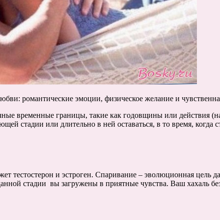
бви: романтические эмоции, физическое желание и чувственна
ные временные границы, такие как годовщины или действия (нап
й стадии или длительно в ней оставаться, в то время, когда ст
т тестостерон и эстроген. Спаривание – эволюционная цель да
анной стадии вы загружены в приятные чувства. Ваш хахаль без