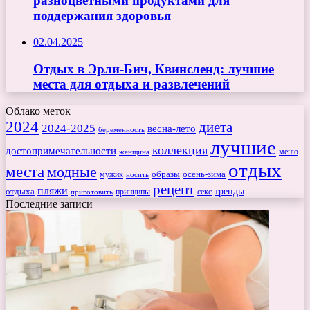
разноцветными продуктами для
поддержания здоровья
02.04.2025
Отдых в Эрли-Бич, Квинсленд: лучшие
места для отдыха и развлечений
Облако меток
2024
диета
2024-2025
весна-лето
беременность
лучшие
коллекция
достопримечательности
меню
женщина
отдых
места
модные
мужик
образы
осень-зима
носить
рецепт
пляжи
тренды
отдыха
секс
приготовить
принципы
Последние записи