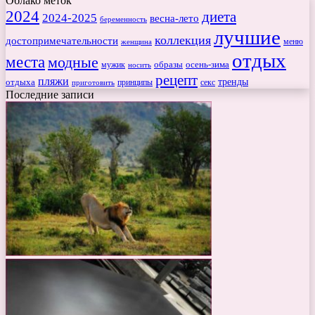
Облако меток
2024
диета
2024-2025
весна-лето
беременность
лучшие
коллекция
достопримечательности
меню
женщина
отдых
места
модные
мужик
образы
осень-зима
носить
рецепт
пляжи
тренды
отдыха
секс
приготовить
принципы
Последние записи