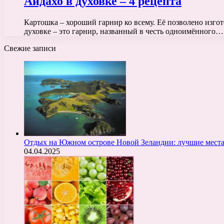
Айдахо в духовке – 4 рецепта
Картошка – хороший гарнир ко всему. Её позволено изго
духовке – это гарнир, названный в честь одноимённого…
Свежие записи
Отдых на Южном острове Новой Зеландии: лучшие места
04.04.2025