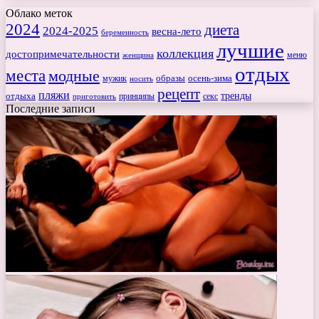
Облако меток
2024
диета
2024-2025
весна-лето
беременность
лучшие
коллекция
достопримечательности
меню
женщина
отдых
места
модные
мужик
образы
осень-зима
носить
рецепт
пляжи
тренды
отдыха
секс
приготовить
принципы
Последние записи