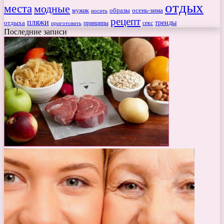
отдых
места
модные
мужик
образы
осень-зима
носить
рецепт
пляжи
тренды
отдыха
секс
приготовить
принципы
Последние записи