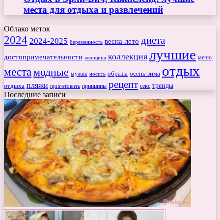
места для отдыха и развлечений
Облако меток
2024
диета
2024-2025
весна-лето
беременность
лучшие
коллекция
достопримечательности
меню
женщина
отдых
места
модные
мужик
образы
осень-зима
носить
рецепт
пляжи
тренды
отдыха
секс
приготовить
принципы
Последние записи